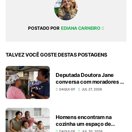
POSTADO POR
EDIANA CARNEIRO
TALVEZ VOCÊ GOSTE DESTAS POSTAGENS
Deputada Doutora Jane
conversa com moradores e
apresenta investimentos
DAQUI-DF
JUL 27, 2026
durante caminhada
Homens encontram na
cozinha um espaço de
autonomia, bem-estar e
DAQUI-DF
JUL 20, 2026