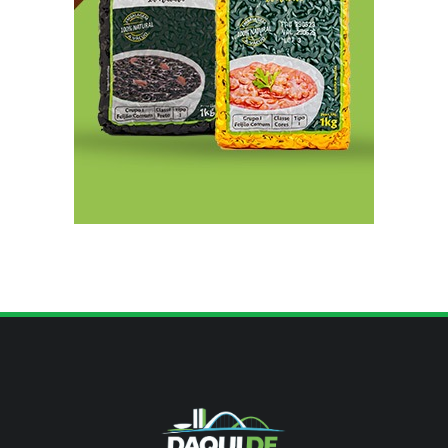
8/5/2026
Sala de Concerto, da Rádio MEC, celebra
Radamés Gnattali nesta sexta (7)
8/5/2026
CNI defende posição unificada para avançar na
descarbonização do transporte marítimo
8/5/2026