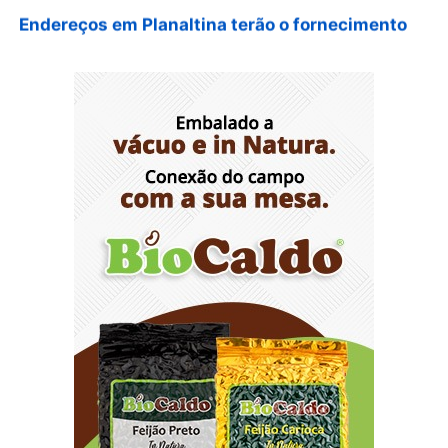
Endereços em Planaltina terão o fornecimento
de energia interrompido nesta quinta-feira (6)
8/5/2026
Lactário do Hospital de Base garante
alimentação segura e personalizada aos
pacientes
8/5/2026
Agosto Lilás reforça orientação sobre direitos e
canais de proteção às mulheres
8/5/2026
Anvisa propõe atualizar as normas da
propaganda de alimentos e de medicamentos
8/5/2026
PL quer assegurar direito ao voto de agentes de
segurança escalados no dia da eleição