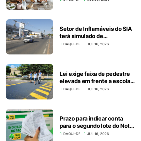
conexão
Setor de Inflamáveis do SIA
terá simulado de
emergência no domingo
DAQUI-DF
JUL 16, 2026
(19)
Lei exige faixa de pedestre
elevada em frente a escolas
e unidades de saúde
DAQUI-DF
JUL 16, 2026
Prazo para indicar conta
para o segundo lote do Nota
Legal vai até dia 20
DAQUI-DF
JUL 16, 2026