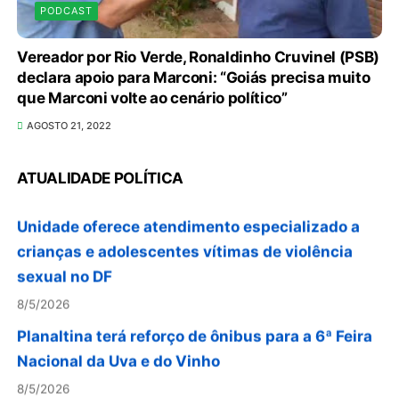
PODCAST
Vereador por Rio Verde, Ronaldinho Cruvinel (PSB)
declara apoio para Marconi: “Goiás precisa muito
que Marconi volte ao cenário político”
Autoridades celebram legado de Augusto
AGOSTO 21, 2022
Nardes em jantar em Brasília
8/5/2026
ATUALIDADE POLÍTICA
Unidade oferece atendimento especializado a
crianças e adolescentes vítimas de violência
sexual no DF
8/5/2026
Planaltina terá reforço de ônibus para a 6ª Feira
Nacional da Uva e do Vinho
8/5/2026