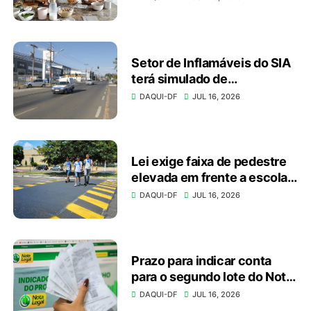
conexão
Setor de Inflamáveis do SIA
terá simulado de
emergência no domingo
DAQUI-DF
JUL 16, 2026
(19)
Lei exige faixa de pedestre
elevada em frente a escolas
e unidades de saúde
DAQUI-DF
JUL 16, 2026
Prazo para indicar conta
para o segundo lote do Nota
Legal vai até dia 20
DAQUI-DF
JUL 16, 2026