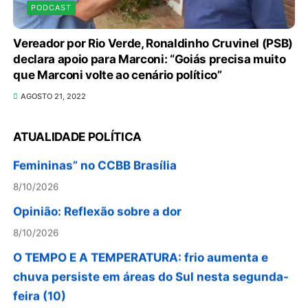
PODCAST
SELIC A 14% PREOCUPA O MERCADO
Vereador por Rio Verde, Ronaldinho Cruvinel (PSB)
declara apoio para Marconi: “Goiás precisa muito
IMOBILIÁRIO
que Marconi volte ao cenário político”
8/10/2026
AGOSTO 21, 2022
Últimos dias: público tem até 16 de agosto para
visitar a exposição “Amazônicas – Poéticas
ATUALIDADE POLÍTICA
Femininas” no CCBB Brasília
8/10/2026
Opinião: Reflexão sobre a dor
8/10/2026
O TEMPO E A TEMPERATURA: frio aumenta e
chuva persiste em áreas do Sul nesta segunda-
feira (10)
8/9/2026