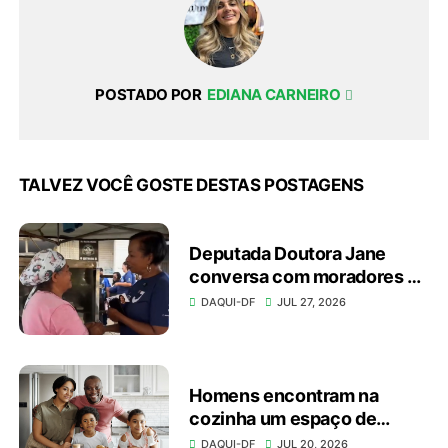
POSTADO POR
EDIANA CARNEIRO
TALVEZ VOCÊ GOSTE DESTAS POSTAGENS
Deputada Doutora Jane
conversa com moradores e
apresenta investimentos
DAQUI-DF
JUL 27, 2026
durante caminhada
Homens encontram na
cozinha um espaço de
autonomia, bem-estar e
DAQUI-DF
JUL 20, 2026