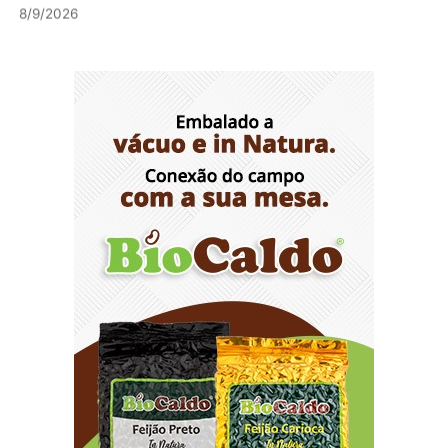
O TEMPO E A TEMPERATURA: Centro-Oeste
segue com calor e baixa umidade na segunda-
feira (10)
8/9/2026
O TEMPO E A TEMPERATURA: chuva ganha
espaço e temperaturas diminuem no Sudeste
nesta segunda-feira (10)
8/9/2026
O TEMPO E A TEMPERATURA: segunda mantém
chuva na faixa oeste da Região Norte
8/9/2026
O TEMPO E A TEMPERATURA: litoral do Nordeste
permanece com muitas nuvens na segunda-
feira