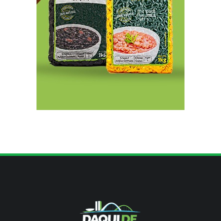
8/9/2026
Argentina à venda: Governo Milei acelera
liquidação do patrimônio público
8/9/2026
Memória é fundamental na literatura, diz
escritor Milton Hatoum
8/9/2026