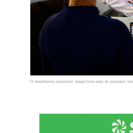
O atendimento domiciliar integra bem-estar de pacientes, fa