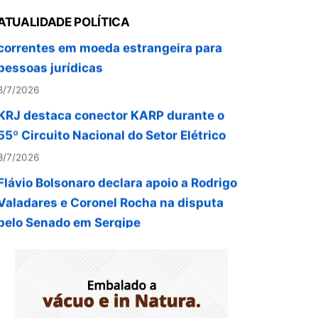
correntes em moeda estrangeira para
ATUALIDADE POLÍTICA
pessoas jurídicas
8/7/2026
KRJ destaca conector KARP durante o
55º Circuito Nacional do Setor Elétrico
8/7/2026
Flávio Bolsonaro declara apoio a Rodrigo
Valadares e Coronel Rocha na disputa
pelo Senado em Sergipe
8/7/2026
Opinião: Diplomas para um mundo que
não existe mais
8/7/2026
Distrito Federal entra em alerta laranja de