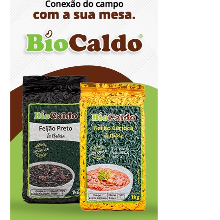
perigo para baixa umidade do ar nesta
sexta-feira (7)
8/7/2026
Ampliada oferta de tratamento menos
invasivo para obstruções nas artérias do
coração no Hospital de Base
8/7/2026
Sala de Concerto, da Rádio MEC, celebra
Radamés Gnattali nesta sexta
8/7/2026
Indígenas Pirahã vão ter acesso a
consultas e exames em expedição do
SUS no Amazonas
8/7/2026
Reposição de testosterona não é