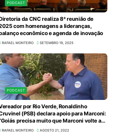
PODCAST
Diretoria da CNC realiza 8ª reunião de
2025 com homenagens a lideranças,
balanço econômico e agenda de inovação
RAFAEL MONTEIRO
SETEMBRO 19, 2025
PODCAST
Em convenção do Republicanos, Flávio
Bolsonaro anuncia apoio a Cristiane
Vereador por Rio Verde, Ronaldinho
Cruvinel (PSB) declara apoio para Marconi:
Britto
“Goiás precisa muito que Marconi volte ao
8/7/2026
cenário político”
RAFAEL MONTEIRO
AGOSTO 21, 2022
ABIMAQ promove workshop sobre contas