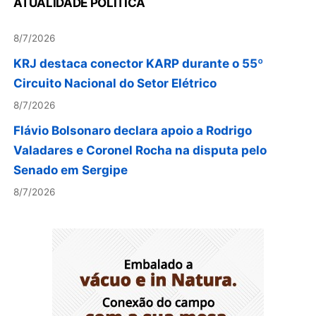
ATUALIDADE POLÍTICA
8/7/2026
KRJ destaca conector KARP durante o 55º
Circuito Nacional do Setor Elétrico
8/7/2026
Flávio Bolsonaro declara apoio a Rodrigo
Valadares e Coronel Rocha na disputa pelo
Senado em Sergipe
8/7/2026
Opinião: Diplomas para um mundo que não
existe mais
8/7/2026
Distrito Federal entra em alerta laranja de perigo
para baixa umidade do ar nesta sexta-feira (7)
8/7/2026