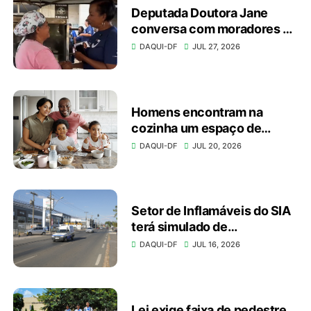
Deputada Doutora Jane
conversa com moradores e
apresenta investimentos
DAQUI-DF
JUL 27, 2026
durante caminhada
Homens encontram na
cozinha um espaço de
autonomia, bem-estar e
DAQUI-DF
JUL 20, 2026
conexão
Setor de Inflamáveis do SIA
terá simulado de
emergência no domingo
DAQUI-DF
JUL 16, 2026
(19)
Lei exige faixa de pedestre