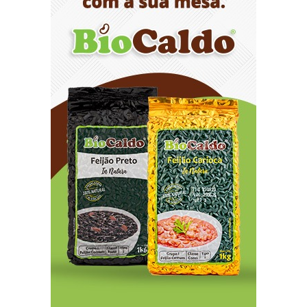
Ampliada oferta de tratamento menos invasivo
para obstruções nas artérias do coração no
Hospital de Base
8/7/2026
Sala de Concerto, da Rádio MEC, celebra
Radamés Gnattali nesta sexta
8/7/2026
Indígenas Pirahã vão ter acesso a consultas e
exames em expedição do SUS no Amazonas
8/7/2026
Reposição de testosterona não é obrigatória
para mulheres
8/7/2026