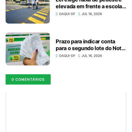
elevada em frente a escolas
e unidades de saúde
DAQUI-DF
JUL 16, 2026
Prazo para indicar conta
para o segundo lote do Nota
Legal vai até dia 20
DAQUI-DF
JUL 16, 2026
0 COMENTÁRIOS