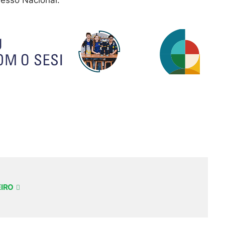
resso Nacional.
EIRO