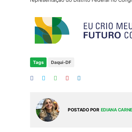
representação do Distrito Federal no Cong
Tags
Daqui-DF
POSTADO POR
EDIANA CARN