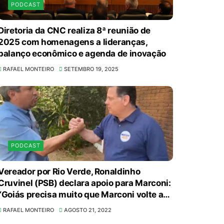
PODCAST
Diretoria da CNC realiza 8ª reunião de
2025 com homenagens a lideranças,
balanço econômico e agenda de inovação
RAFAEL MONTEIRO
SETEMBRO 19, 2025
PODCAST
Vereador por Rio Verde, Ronaldinho
Cruvinel (PSB) declara apoio para Marconi:
“Goiás precisa muito que Marconi volte ao
cenário político”
RAFAEL MONTEIRO
AGOSTO 21, 2022
Autoridades celebram legado de