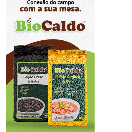
alimentação segura e personalizada aos
pacientes
8/5/2026
Agosto Lilás reforça orientação sobre
direitos e canais de proteção às
mulheres
8/5/2026
Anvisa propõe atualizar as normas da
propaganda de alimentos e de
medicamentos
8/5/2026
PL quer assegurar direito ao voto de
agentes de segurança escalados no dia
da eleição
8/5/2026