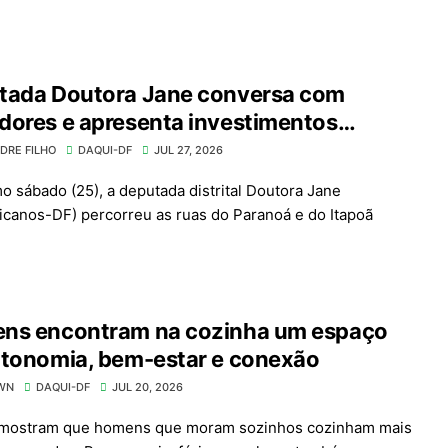
tada Doutora Jane conversa com
dores e apresenta investimentos
nte caminhada
DRE FILHO
DAQUI-DF
JUL 27, 2026
mo sábado (25), a deputada distrital Doutora Jane
icanos-DF) percorreu as ruas do Paranoá e do Itapoã
ns encontram na cozinha um espaço
de autonomia, bem-estar e conexão
WN
DAQUI-DF
JUL 20, 2026
mostram que homens que moram sozinhos cozinham mais