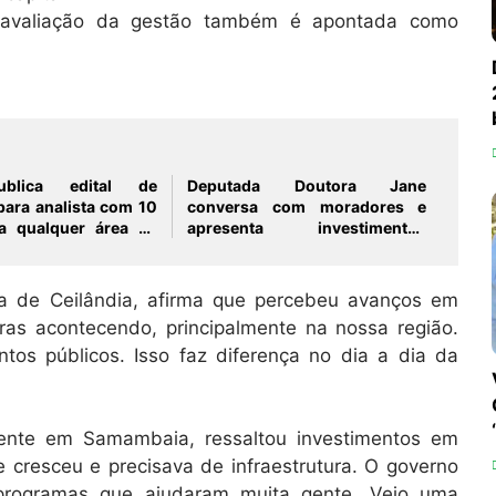
 a avaliação da gestão também é apontada como
blica edital de
Deputada Doutora Jane
para analista com 10
conversa com moradores e
a qualquer área de
apresenta investimentos
durante caminhada
a de Ceilândia, afirma que percebeu avanços em
ras acontecendo, principalmente na nossa região.
tos públicos. Isso faz diferença no dia a dia da
idente em Samambaia, ressaltou investimentos em
e cresceu e precisava de infraestrutura. O governo
 programas que ajudaram muita gente. Vejo uma