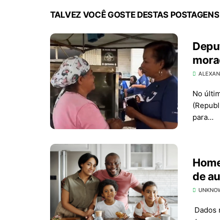
TALVEZ VOCÊ GOSTE DESTAS POSTAGENS
Depu
mora
dura
ALEXAN
No últi
(Republ
para...
Home
UNKNO
Dados 