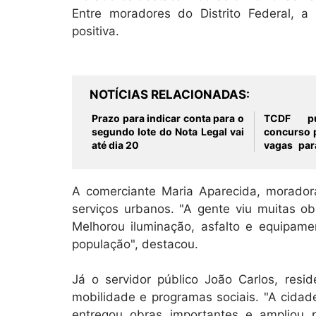
Entre moradores do Distrito Federal,
positiva.
NOTÍCIAS RELACIONADAS
Prazo para indicar conta para o
TCDF pu
segundo lote do Nota Legal vai
concurso 
até dia 20
vagas par
formação
A comerciante Maria Aparecida, morador
serviços urbanos. "A gente viu muitas ob
Melhorou iluminação, asfalto e equipamen
população", destacou.
Já o servidor público João Carlos, res
mobilidade e programas sociais. "A cidad
entregou obras importantes e ampliou