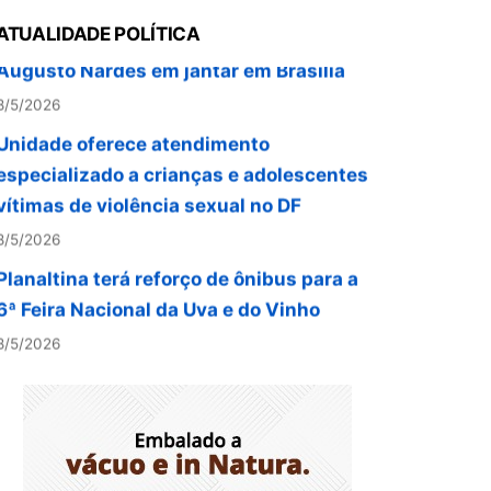
Augusto Nardes em jantar em Brasília
ATUALIDADE POLÍTICA
8/5/2026
Unidade oferece atendimento
especializado a crianças e adolescentes
vítimas de violência sexual no DF
8/5/2026
Planaltina terá reforço de ônibus para a
6ª Feira Nacional da Uva e do Vinho
8/5/2026
Endereços em Planaltina terão o
fornecimento de energia interrompido
nesta quinta-feira (6)
8/5/2026
Lactário do Hospital de Base garante