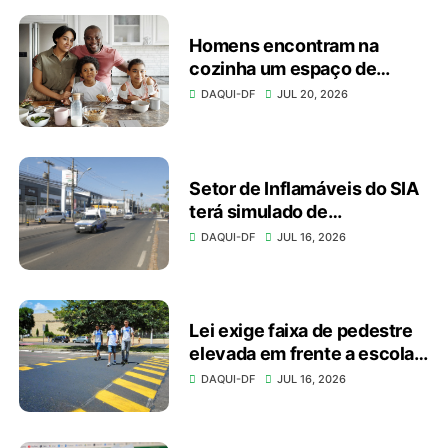
Homens encontram na
cozinha um espaço de
autonomia, bem-estar e
DAQUI-DF
JUL 20, 2026
conexão
Setor de Inflamáveis do SIA
terá simulado de
emergência no domingo
DAQUI-DF
JUL 16, 2026
(19)
Lei exige faixa de pedestre
elevada em frente a escolas
e unidades de saúde
DAQUI-DF
JUL 16, 2026