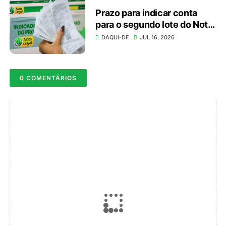
Prazo para indicar conta
para o segundo lote do Nota
Legal vai até dia 20
DAQUI-DF
JUL 16, 2026
0 COMENTÁRIOS