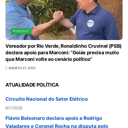
PODCAST
ABIMAQ promove workshop sobre contas
Vereador por Rio Verde, Ronaldinho Cruvinel (PSB)
declara apoio para Marconi: “Goiás precisa muito
correntes em moeda estrangeira para pessoas
que Marconi volte ao cenário político”
jurídicas
AGOSTO 21, 2022
8/7/2026
KRJ destaca conector KARP durante o 55º
ATUALIDADE POLÍTICA
Circuito Nacional do Setor Elétrico
8/7/2026
Flávio Bolsonaro declara apoio a Rodrigo
Valadares e Coronel Rocha na disputa pelo
Senado em Sergipe