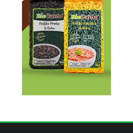
Indígenas Pirahã vão ter acesso a consultas e
exames em expedição do SUS no Amazonas
8/7/2026
Reposição de testosterona não é obrigatória
para mulheres
8/7/2026
Confederação Assespro se reúne com ministra
Luciana Santos para discutir inovação e
soberania digital
8/7/2026