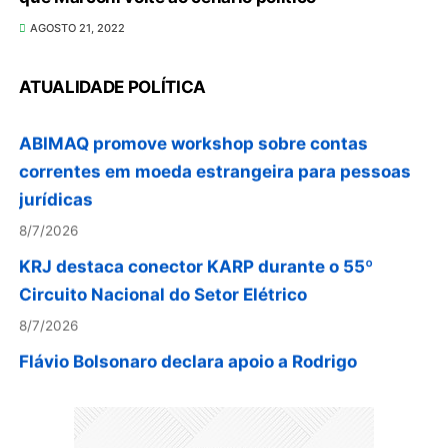
Em convenção do Republicanos, Flávio
AGOSTO 21, 2022
Bolsonaro anuncia apoio a Cristiane Britto
8/7/2026
ATUALIDADE POLÍTICA
ABIMAQ promove workshop sobre contas
correntes em moeda estrangeira para pessoas
jurídicas
8/7/2026
KRJ destaca conector KARP durante o 55º
Circuito Nacional do Setor Elétrico
8/7/2026
Flávio Bolsonaro declara apoio a Rodrigo
Valadares e Coronel Rocha na disputa pelo
Senado em Sergipe
8/7/2026