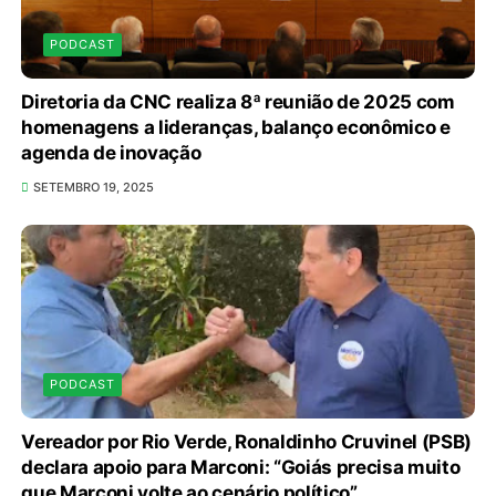
PODCAST
Diretoria da CNC realiza 8ª reunião de 2025 com
homenagens a lideranças, balanço econômico e
agenda de inovação
SETEMBRO 19, 2025
PODCAST
Vereador por Rio Verde, Ronaldinho Cruvinel (PSB)
declara apoio para Marconi: “Goiás precisa muito
que Marconi volte ao cenário político”