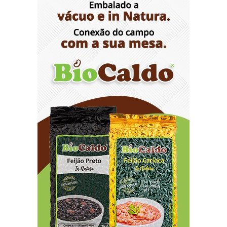
Opinião: Diplomas para um mundo que não
existe mais
8/7/2026
Distrito Federal entra em alerta laranja de perigo
para baixa umidade do ar nesta sexta-feira (7)
8/7/2026
Ampliada oferta de tratamento menos invasivo
para obstruções nas artérias do coração no
Hospital de Base
8/7/2026
Sala de Concerto, da Rádio MEC, celebra
Radamés Gnattali nesta sexta
8/7/2026
Indígenas Pirahã vão ter acesso a consultas e
exames em expedição do SUS no Amazonas