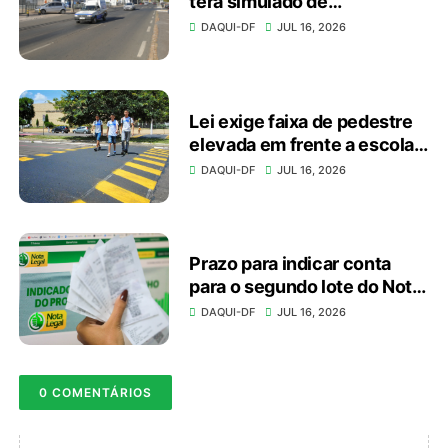
terá simulado de
emergência no domingo
DAQUI-DF
JUL 16, 2026
(19)
Lei exige faixa de pedestre
elevada em frente a escolas
e unidades de saúde
DAQUI-DF
JUL 16, 2026
Prazo para indicar conta
para o segundo lote do Nota
Legal vai até dia 20
DAQUI-DF
JUL 16, 2026
0 COMENTÁRIOS