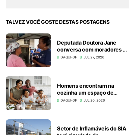
TALVEZ VOCÊ GOSTE DESTAS POSTAGENS
Deputada Doutora Jane
conversa com moradores e
apresenta investimentos
DAQUI-DF
JUL 27, 2026
durante caminhada
Homens encontram na
cozinha um espaço de
autonomia, bem-estar e
DAQUI-DF
JUL 20, 2026
conexão
Setor de Inflamáveis do SIA