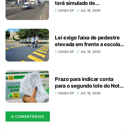
terá simulado de
emergência no domingo
DAQUI-DF
JUL 16, 2026
(19)
Lei exige faixa de pedestre
elevada em frente a escolas
e unidades de saúde
DAQUI-DF
JUL 16, 2026
Prazo para indicar conta
para o segundo lote do Nota
Legal vai até dia 20
DAQUI-DF
JUL 16, 2026
0 COMENTÁRIOS