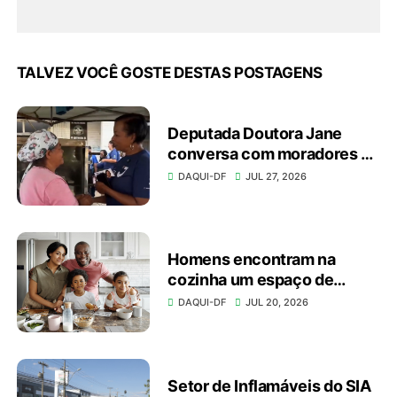
TALVEZ VOCÊ GOSTE DESTAS POSTAGENS
Deputada Doutora Jane
conversa com moradores e
apresenta investimentos
DAQUI-DF
JUL 27, 2026
durante caminhada
Homens encontram na
cozinha um espaço de
autonomia, bem-estar e
DAQUI-DF
JUL 20, 2026
conexão
Setor de Inflamáveis do SIA