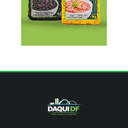
8/7/2026
Indígenas Pirahã vão ter acesso a consultas e
exames em expedição do SUS no Amazonas
8/7/2026
Reposição de testosterona não é obrigatória
para mulheres
8/7/2026