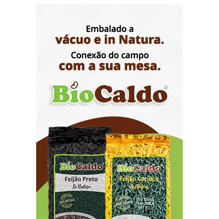
Senado em Sergipe
8/7/2026
Opinião: Diplomas para um mundo que não
existe mais
8/7/2026
Distrito Federal entra em alerta laranja de perigo
para baixa umidade do ar nesta sexta-feira (7)
8/7/2026
Ampliada oferta de tratamento menos invasivo
para obstruções nas artérias do coração no
Hospital de Base
8/7/2026
Sala de Concerto, da Rádio MEC, celebra
Radamés Gnattali nesta sexta