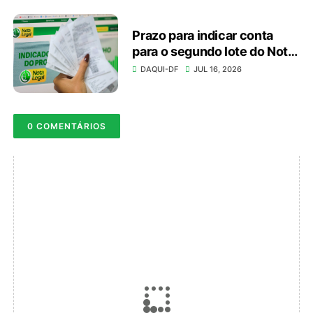
Prazo para indicar conta
para o segundo lote do Nota
Legal vai até dia 20
DAQUI-DF
JUL 16, 2026
0 COMENTÁRIOS