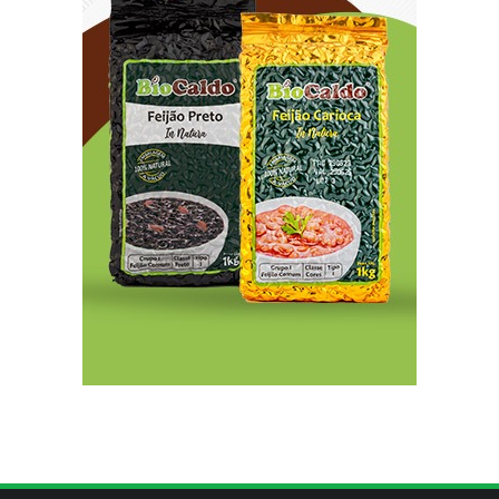
8/5/2026
PL quer assegurar direito ao voto de agentes de
segurança escalados no dia da eleição
8/5/2026
Sala de Concerto, da Rádio MEC, celebra
Radamés Gnattali nesta sexta (7)
8/5/2026
CNI defende posição unificada para avançar na
descarbonização do transporte marítimo
8/5/2026