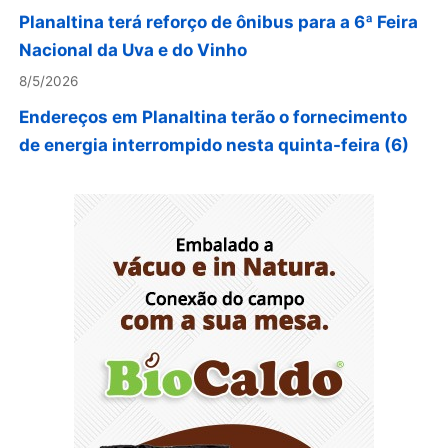
Nacional da Uva e do Vinho
8/5/2026
Endereços em Planaltina terão o fornecimento
de energia interrompido nesta quinta-feira (6)
8/5/2026
Lactário do Hospital de Base garante
alimentação segura e personalizada aos
pacientes
8/5/2026
Agosto Lilás reforça orientação sobre direitos e
canais de proteção às mulheres
8/5/2026
Anvisa propõe atualizar as normas da
propaganda de alimentos e de medicamentos