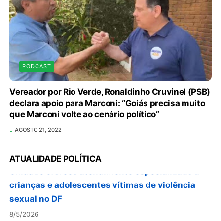
PODCAST
Vereador por Rio Verde, Ronaldinho Cruvinel (PSB)
declara apoio para Marconi: “Goiás precisa muito
Autoridades celebram legado de Augusto
que Marconi volte ao cenário político”
Nardes em jantar em Brasília
AGOSTO 21, 2022
8/5/2026
Unidade oferece atendimento especializado a
ATUALIDADE POLÍTICA
crianças e adolescentes vítimas de violência
sexual no DF
8/5/2026
Planaltina terá reforço de ônibus para a 6ª Feira