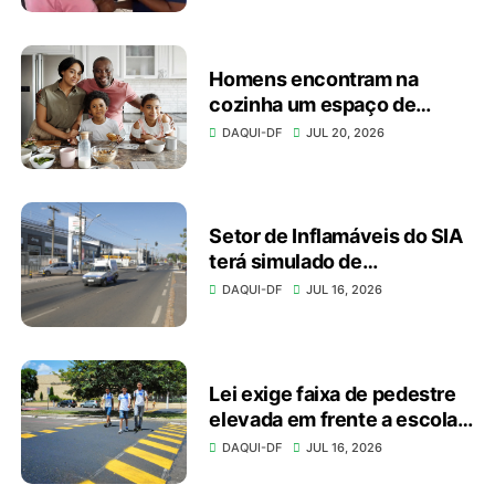
Homens encontram na
cozinha um espaço de
autonomia, bem-estar e
DAQUI-DF
JUL 20, 2026
conexão
Setor de Inflamáveis do SIA
terá simulado de
emergência no domingo
DAQUI-DF
JUL 16, 2026
(19)
Lei exige faixa de pedestre
elevada em frente a escolas
e unidades de saúde
DAQUI-DF
JUL 16, 2026