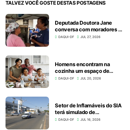
TALVEZ VOCÊ GOSTE DESTAS POSTAGENS
Deputada Doutora Jane
conversa com moradores e
apresenta investimentos
DAQUI-DF
JUL 27, 2026
durante caminhada
Homens encontram na
cozinha um espaço de
autonomia, bem-estar e
DAQUI-DF
JUL 20, 2026
conexão
Setor de Inflamáveis do SIA
terá simulado de
emergência no domingo
DAQUI-DF
JUL 16, 2026
(19)