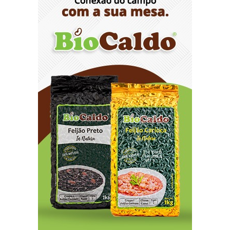
feira (10)
8/9/2026
O TEMPO E A TEMPERATURA: chuva ganha
espaço e temperaturas diminuem no Sudeste
nesta segunda-feira (10)
8/9/2026
O TEMPO E A TEMPERATURA: segunda mantém
chuva na faixa oeste da Região Norte
8/9/2026
O TEMPO E A TEMPERATURA: litoral do Nordeste
permanece com muitas nuvens na segunda-
feira
8/9/2026
Argentina à venda: Governo Milei acelera
liquidação do patrimônio público