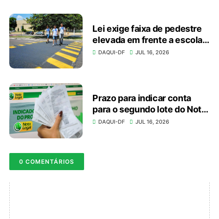
Lei exige faixa de pedestre
elevada em frente a escolas
e unidades de saúde
DAQUI-DF
JUL 16, 2026
Prazo para indicar conta
para o segundo lote do Nota
Legal vai até dia 20
DAQUI-DF
JUL 16, 2026
0 COMENTÁRIOS