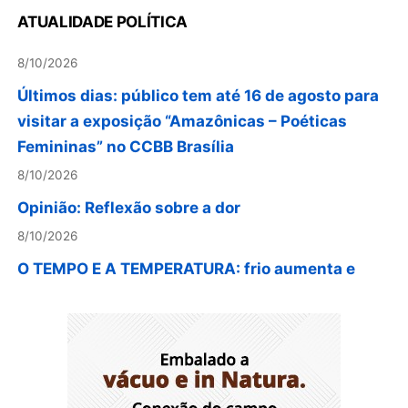
IMOBILIÁRIO
ATUALIDADE POLÍTICA
8/10/2026
Últimos dias: público tem até 16 de agosto para
visitar a exposição “Amazônicas – Poéticas
Femininas” no CCBB Brasília
8/10/2026
Opinião: Reflexão sobre a dor
8/10/2026
O TEMPO E A TEMPERATURA: frio aumenta e
chuva persiste em áreas do Sul nesta segunda-
feira (10)
8/9/2026
O TEMPO E A TEMPERATURA: Centro-Oeste
segue com calor e baixa umidade na segunda-