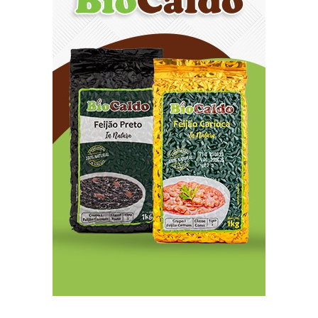
8/7/2026
Ampliada oferta de tratamento menos invasivo
para obstruções nas artérias do coração no
Hospital de Base
8/7/2026
Sala de Concerto, da Rádio MEC, celebra
Radamés Gnattali nesta sexta
8/7/2026
Indígenas Pirahã vão ter acesso a consultas e
exames em expedição do SUS no Amazonas
8/7/2026
Reposição de testosterona não é obrigatória
para mulheres
8/7/2026