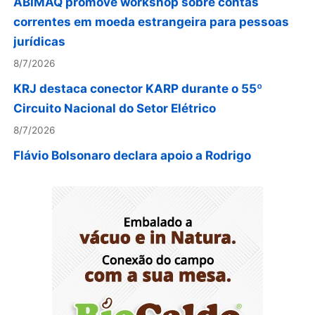
correntes em moeda estrangeira para pessoas
jurídicas
8/7/2026
KRJ destaca conector KARP durante o 55º
Circuito Nacional do Setor Elétrico
8/7/2026
Flávio Bolsonaro declara apoio a Rodrigo
Valadares e Coronel Rocha na disputa pelo
Senado em Sergipe
8/7/2026
Opinião: Diplomas para um mundo que não
existe mais
8/7/2026
Distrito Federal entra em alerta laranja de perigo
para baixa umidade do ar nesta sexta-feira (7)