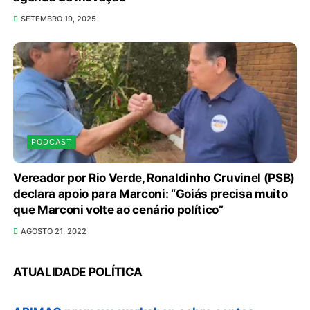
SETEMBRO 19, 2025
PODCAST
Vereador por Rio Verde, Ronaldinho Cruvinel (PSB)
declara apoio para Marconi: “Goiás precisa muito
que Marconi volte ao cenário político”
Em convenção do Republicanos, Flávio
AGOSTO 21, 2022
Bolsonaro anuncia apoio a Cristiane Britto
ATUALIDADE POLÍTICA
8/7/2026
ABIMAQ promove workshop sobre contas