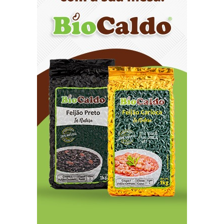
8/7/2026
Distrito Federal entra em alerta laranja de perigo
para baixa umidade do ar nesta sexta-feira (7)
8/7/2026
Ampliada oferta de tratamento menos invasivo
para obstruções nas artérias do coração no
Hospital de Base
8/7/2026
Sala de Concerto, da Rádio MEC, celebra
Radamés Gnattali nesta sexta
8/7/2026
Indígenas Pirahã vão ter acesso a consultas e
exames em expedição do SUS no Amazonas
8/7/2026
Reposição de testosterona não é obrigatória