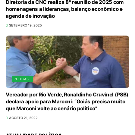
Diretoria da CNC realiza 8ª reunião de 2025 com
homenagens a lideranças, balanço econômico e
agenda de inovação
SETEMBRO 19, 2025
PODCAST
Vereador por Rio Verde, Ronaldinho Cruvinel (PSB)
declara apoio para Marconi: “Goiás precisa muito
que Marconi volte ao cenário político”
Em convenção do Republicanos, Flávio
AGOSTO 21, 2022
Bolsonaro anuncia apoio a Cristiane Britto