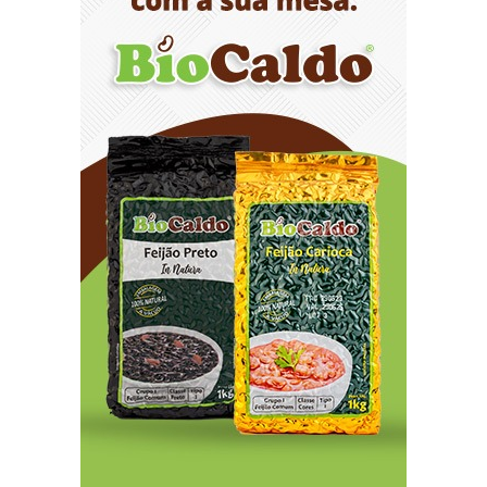
Distrito Federal entra em alerta laranja de perigo
para baixa umidade do ar nesta sexta-feira (7)
8/7/2026
Ampliada oferta de tratamento menos invasivo
para obstruções nas artérias do coração no
Hospital de Base
8/7/2026
Sala de Concerto, da Rádio MEC, celebra
Radamés Gnattali nesta sexta
8/7/2026
Indígenas Pirahã vão ter acesso a consultas e
exames em expedição do SUS no Amazonas
8/7/2026
Reposição de testosterona não é obrigatória