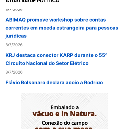
ATUALIDADE POLÍTICA
8/7/2026
ABIMAQ promove workshop sobre contas
correntes em moeda estrangeira para pessoas
jurídicas
8/7/2026
KRJ destaca conector KARP durante o 55º
Circuito Nacional do Setor Elétrico
8/7/2026
Flávio Bolsonaro declara apoio a Rodrigo
Valadares e Coronel Rocha na disputa pelo
Senado em Sergipe
8/7/2026
Opinião: Diplomas para um mundo que não
existe mais
8/7/2026