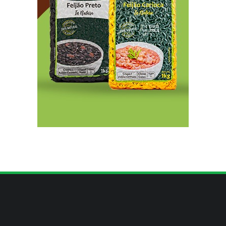
Indígenas Pirahã vão ter acesso a consultas e
exames em expedição do SUS no Amazonas
8/7/2026
Reposição de testosterona não é obrigatória
para mulheres
8/7/2026