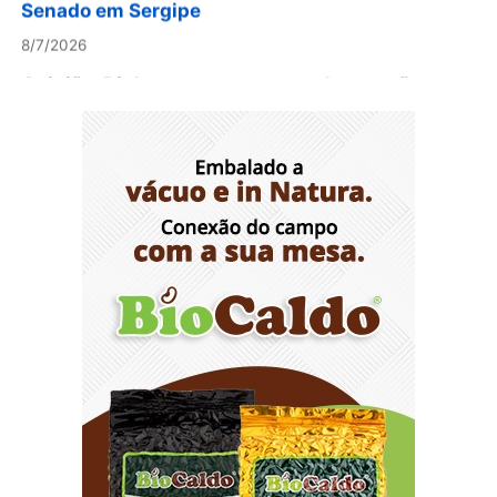
8/7/2026
Opinião: Diplomas para um mundo que não
existe mais
8/7/2026
Distrito Federal entra em alerta laranja de perigo
para baixa umidade do ar nesta sexta-feira (7)
8/7/2026
Ampliada oferta de tratamento menos invasivo
para obstruções nas artérias do coração no
Hospital de Base
8/7/2026
Sala de Concerto, da Rádio MEC, celebra
Radamés Gnattali nesta sexta
8/7/2026