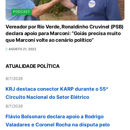
PODCAST
Em convenção do Republicanos, Flávio
Vereador por Rio Verde, Ronaldinho Cruvinel (PSB)
Bolsonaro anuncia apoio a Cristiane Britto
declara apoio para Marconi: “Goiás precisa muito
8/7/2026
que Marconi volte ao cenário político”
ABIMAQ promove workshop sobre contas
AGOSTO 21, 2022
correntes em moeda estrangeira para pessoas
jurídicas
ATUALIDADE POLÍTICA
8/7/2026
KRJ destaca conector KARP durante o 55º
Circuito Nacional do Setor Elétrico
8/7/2026
Flávio Bolsonaro declara apoio a Rodrigo
Valadares e Coronel Rocha na disputa pelo
Senado em Sergipe