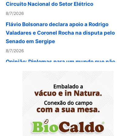
8/7/2026
Flávio Bolsonaro declara apoio a Rodrigo
Valadares e Coronel Rocha na disputa pelo
Senado em Sergipe
8/7/2026
Opinião: Diplomas para um mundo que não
existe mais
8/7/2026
Distrito Federal entra em alerta laranja de perigo
para baixa umidade do ar nesta sexta-feira (7)
8/7/2026
Ampliada oferta de tratamento menos invasivo
para obstruções nas artérias do coração no
Hospital de Base