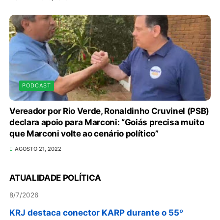
PODCAST
Em convenção do Republicanos, Flávio
Bolsonaro anuncia apoio a Cristiane Britto
Vereador por Rio Verde, Ronaldinho Cruvinel (PSB)
declara apoio para Marconi: “Goiás precisa muito
8/7/2026
que Marconi volte ao cenário político”
ABIMAQ promove workshop sobre contas
AGOSTO 21, 2022
correntes em moeda estrangeira para pessoas
jurídicas
ATUALIDADE POLÍTICA
8/7/2026
KRJ destaca conector KARP durante o 55º
Circuito Nacional do Setor Elétrico