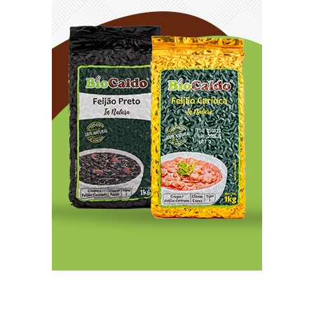
8/7/2026
Sala de Concerto, da Rádio MEC, celebra
Radamés Gnattali nesta sexta
8/7/2026
Indígenas Pirahã vão ter acesso a consultas e
exames em expedição do SUS no Amazonas
8/7/2026
Reposição de testosterona não é obrigatória
para mulheres
8/7/2026