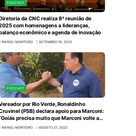
PODCAST
Diretoria da CNC realiza 8ª reunião de
2025 com homenagens a lideranças,
balanço econômico e agenda de inovação
RAFAEL MONTEIRO
SETEMBRO 19, 2025
PODCAST
Vereador por Rio Verde, Ronaldinho
Cruvinel (PSB) declara apoio para Marconi:
“Goiás precisa muito que Marconi volte ao
cenário político”
RAFAEL MONTEIRO
AGOSTO 21, 2022
Supermercados transformam o Wi-Fi em