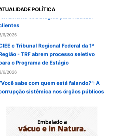
ferramenta estratégica para fidelizar
ATUALIDADE POLÍTICA
clientes
8/6/2026
CIEE e Tribunal Regional Federal da 1ª
Região - TRF abrem processo seletivo
para o Programa de Estágio
8/6/2026
“Você sabe com quem está falando?”: A
corrupção sistêmica nos órgãos públicos
8/6/2026
Jardim Botânico: MPDFT ajuíza ação
contra obras em sítio arqueológico pré-
histórico
8/6/2026