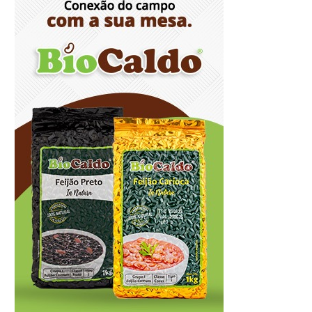
Provedores de internet transformam o
Wi-Fi em ferramenta de fidelização e
novas receitas
8/6/2026
Autoridades celebram legado de
Augusto Nardes em jantar em Brasília
8/5/2026
Unidade oferece atendimento
especializado a crianças e adolescentes
vítimas de violência sexual no DF
8/5/2026
Planaltina terá reforço de ônibus para a
6ª Feira Nacional da Uva e do Vinho
8/5/2026