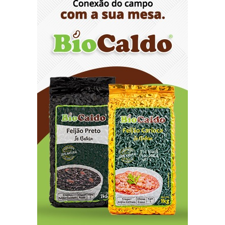
8/5/2026
Lactário do Hospital de Base garante
alimentação segura e personalizada aos
pacientes
8/5/2026
Agosto Lilás reforça orientação sobre direitos e
canais de proteção às mulheres
8/5/2026
Anvisa propõe atualizar as normas da
propaganda de alimentos e de medicamentos
8/5/2026
PL quer assegurar direito ao voto de agentes de
segurança escalados no dia da eleição
8/5/2026