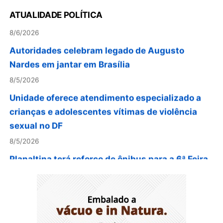
ferramenta de fidelização e novas receitas
ATUALIDADE POLÍTICA
8/6/2026
Autoridades celebram legado de Augusto
Nardes em jantar em Brasília
8/5/2026
Unidade oferece atendimento especializado a
crianças e adolescentes vítimas de violência
sexual no DF
8/5/2026
Planaltina terá reforço de ônibus para a 6ª Feira
Nacional da Uva e do Vinho
8/5/2026
Endereços em Planaltina terão o fornecimento
de energia interrompido nesta quinta-feira (6)