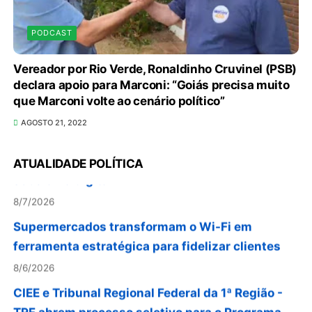
PODCAST
Vereador por Rio Verde, Ronaldinho Cruvinel (PSB)
declara apoio para Marconi: “Goiás precisa muito
que Marconi volte ao cenário político”
AGOSTO 21, 2022
Confederação Assespro se reúne com ministra
Luciana Santos para discutir inovação e
ATUALIDADE POLÍTICA
soberania digital
8/7/2026
Supermercados transformam o Wi-Fi em
ferramenta estratégica para fidelizar clientes
8/6/2026
CIEE e Tribunal Regional Federal da 1ª Região -
TRF abrem processo seletivo para o Programa