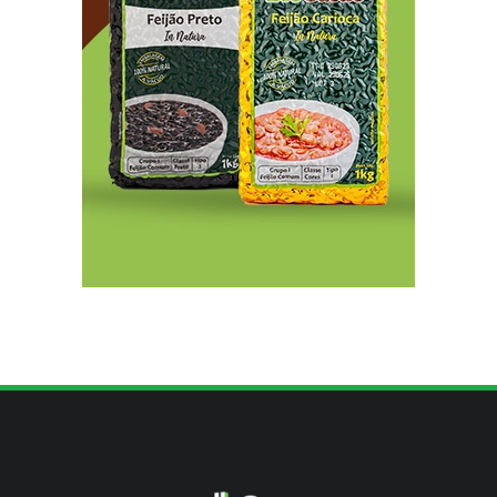
Unidade oferece atendimento especializado a
crianças e adolescentes vítimas de violência
sexual no DF
8/5/2026
Planaltina terá reforço de ônibus para a 6ª Feira
Nacional da Uva e do Vinho
8/5/2026
Endereços em Planaltina terão o fornecimento
de energia interrompido nesta quinta-feira (6)
8/5/2026