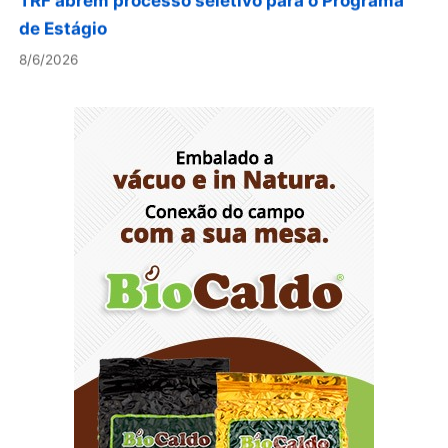
de Estágio
8/6/2026
“Você sabe com quem está falando?”: A
corrupção sistêmica nos órgãos públicos
8/6/2026
Jardim Botânico: MPDFT ajuíza ação contra
obras em sítio arqueológico pré-histórico
8/6/2026
Provedores de internet transformam o Wi-Fi em
ferramenta de fidelização e novas receitas
8/6/2026
Autoridades celebram legado de Augusto
Nardes em jantar em Brasília
8/5/2026