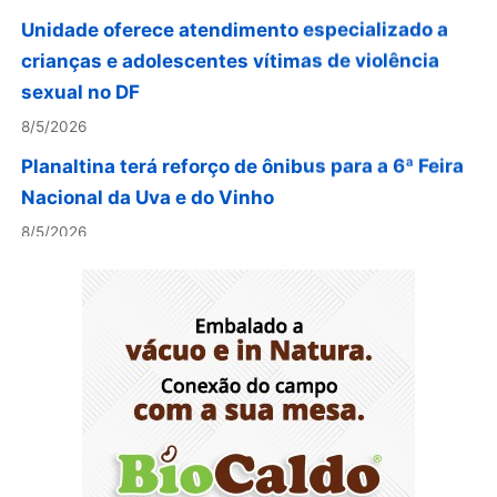
crianças e adolescentes vítimas de violência
sexual no DF
8/5/2026
Planaltina terá reforço de ônibus para a 6ª Feira
Nacional da Uva e do Vinho
8/5/2026
Endereços em Planaltina terão o fornecimento
de energia interrompido nesta quinta-feira (6)
8/5/2026
Lactário do Hospital de Base garante
alimentação segura e personalizada aos
pacientes
8/5/2026
Agosto Lilás reforça orientação sobre direitos e