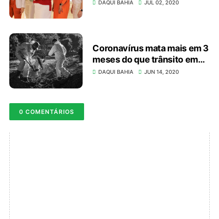
entre as melhores empresas
DAQUI BAHIA
JUL 02, 2020
para a mulher trabalhar do
Brasil
Coronavírus mata mais em 3
meses do que trânsito em
todo 2019 no Brasil
DAQUI BAHIA
JUN 14, 2020
0 COMENTÁRIOS