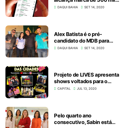
usuários
DAQUI BAHIA
SET 14, 2020
Alex Batista é o pré-
candidato do MDB para
prefeito de Cidade
DAQUI BAHIA
SET 14, 2020
Ocidental-GO
Projeto de LIVES apresenta
shows voltados para o
público infantil
CAPITAL
JUL 13, 2020
Pelo quarto ano
consecutivo, Sabin está