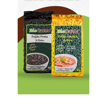
canais de proteção às mulheres
8/5/2026
Anvisa propõe atualizar as normas da
propaganda de alimentos e de medicamentos
8/5/2026
PL quer assegurar direito ao voto de agentes de
segurança escalados no dia da eleição
8/5/2026
Sala de Concerto, da Rádio MEC, celebra
Radamés Gnattali nesta sexta (7)
8/5/2026
CNI defende posição unificada para avançar na
descarbonização do transporte marítimo
8/5/2026