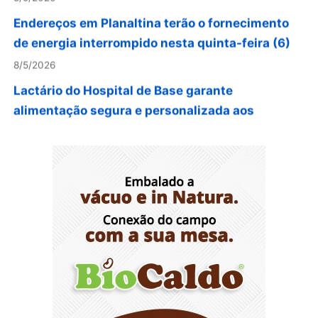
Endereços em Planaltina terão o fornecimento
de energia interrompido nesta quinta-feira (6)
8/5/2026
Lactário do Hospital de Base garante
alimentação segura e personalizada aos
pacientes
8/5/2026
Agosto Lilás reforça orientação sobre direitos e
canais de proteção às mulheres
8/5/2026
Anvisa propõe atualizar as normas da
propaganda de alimentos e de medicamentos
8/5/2026
PL quer assegurar direito ao voto de agentes de
segurança escalados no dia da eleição