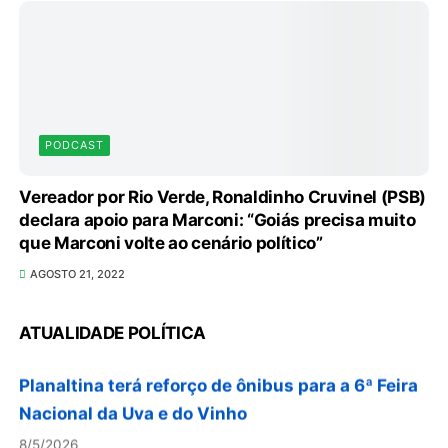
PODCAST
Vereador por Rio Verde, Ronaldinho Cruvinel (PSB)
declara apoio para Marconi: “Goiás precisa muito
Unidade oferece atendimento especializado a
que Marconi volte ao cenário político”
crianças e adolescentes vítimas de violência
AGOSTO 21, 2022
sexual no DF
8/5/2026
ATUALIDADE POLÍTICA
Planaltina terá reforço de ônibus para a 6ª Feira
Nacional da Uva e do Vinho
8/5/2026