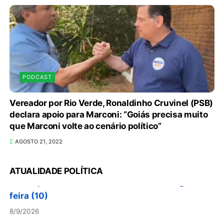
PODCAST
Vereador por Rio Verde, Ronaldinho Cruvinel (PSB)
declara apoio para Marconi: “Goiás precisa muito
que Marconi volte ao cenário político”
AGOSTO 21, 2022
O TEMPO E A TEMPERATURA: frio aumenta e
chuva persiste em áreas do Sul nesta segunda-
ATUALIDADE POLÍTICA
feira (10)
8/9/2026
O TEMPO E A TEMPERATURA: Centro-Oeste