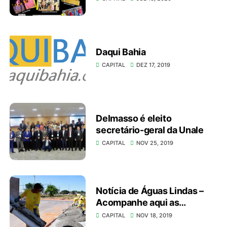
Daqui Bahia
CAPITAL
DEZ 17, 2019
Delmasso é eleito
secretário-geral da Unale
CAPITAL
NOV 25, 2019
Notícia de Águas Lindas –
Acompanhe aqui as
melhorias que ocorreram no
CAPITAL
NOV 18, 2019
Complexo Camargo