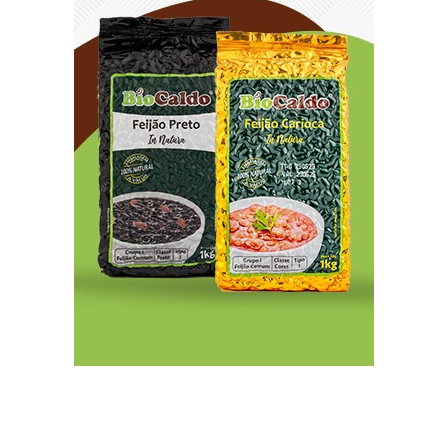
Argentina à venda: Governo Milei acelera
liquidação do patrimônio público
8/9/2026
Memória é fundamental na literatura, diz
escritor Milton Hatoum
8/9/2026
Semana começa com 1.589 vagas nas agências
do trabalhador
8/9/2026
Avanço da IA corrói financiamento do jornalismo
profissional no Brasil
8/9/2026
Rio de Janeiro tem alerta para ventos de até 75
km/h neste domingo
8/9/2026