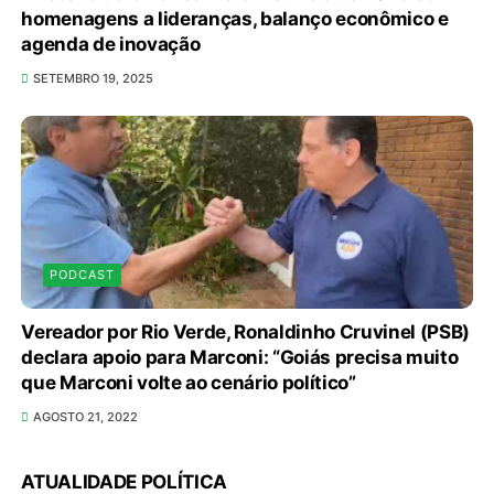
homenagens a lideranças, balanço econômico e
Lactário do Hospital de Base garante
agenda de inovação
alimentação segura e personalizada aos
SETEMBRO 19, 2025
pacientes
8/5/2026
Agosto Lilás reforça orientação sobre direitos e
canais de proteção às mulheres
8/5/2026
Anvisa propõe atualizar as normas da
PODCAST
propaganda de alimentos e de medicamentos
8/5/2026
Vereador por Rio Verde, Ronaldinho Cruvinel (PSB)
declara apoio para Marconi: “Goiás precisa muito
PL quer assegurar direito ao voto de agentes de
que Marconi volte ao cenário político”
segurança escalados no dia da eleição
AGOSTO 21, 2022
8/5/2026
Sala de Concerto, da Rádio MEC, celebra
ATUALIDADE POLÍTICA