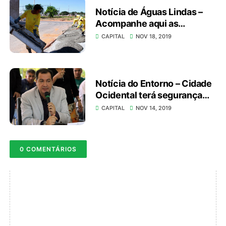
Notícia de Águas Lindas –
Acompanhe aqui as
melhorias que ocorreram no
CAPITAL
NOV 18, 2019
Complexo Camargo
Notícia do Entorno – Cidade
Ocidental terá segurança
pública intensificada
CAPITAL
NOV 14, 2019
0 COMENTÁRIOS