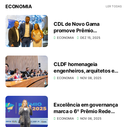
ECONOMIA
LER TODAS
CDL de Novo Gama
promove Prêmio
Empresários Destaque e
ECONOMIA
DEZ 15, 2025
reconhece lideranças que
impulsionam a economia
local
CLDF homenageia
engenheiros, arquitetos e
técnicos de segurança do
ECONOMIA
NOV 08, 2025
trabalho em sessão solene
proposta pela deputada
Doutora Jane
Excelência em governança
marca o 6º Prêmio Rede
Governança Brasil
ECONOMIA
NOV 06, 2025