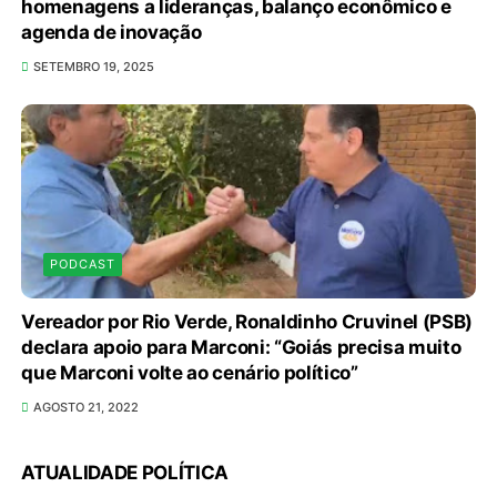
homenagens a lideranças, balanço econômico e
agenda de inovação
SETEMBRO 19, 2025
PODCAST
Vereador por Rio Verde, Ronaldinho Cruvinel (PSB)
declara apoio para Marconi: “Goiás precisa muito
que Marconi volte ao cenário político”
AGOSTO 21, 2022
O TEMPO E A TEMPERATURA: frio aumenta e
chuva persiste em áreas do Sul nesta segunda-
ATUALIDADE POLÍTICA
feira (10)