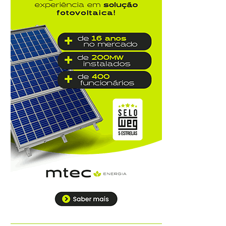
Autoridades celebram legado de
Augusto Nardes em jantar em Brasília
8/5/2026