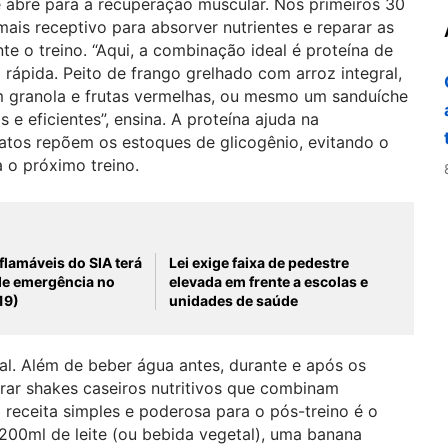
e abre para a recuperação muscular. Nos primeiros 30
mais receptivo para absorver nutrientes e reparar as
te o treino. “Aqui, a combinação ideal é proteína de
rápida. Peito de frango grelhado com arroz integral,
 granola e frutas vermelhas, ou mesmo um sanduíche
e eficientes”, ensina. A proteína ajuda na
atos repõem os estoques de glicogênio, evitando o
 o próximo treino.
flamáveis do SIA terá
Lei exige faixa de pedestre
de emergência no
elevada em frente a escolas e
19)
unidades de saúde
l. Além de beber água antes, durante e após os
parar shakes caseiros nutritivos que combinam
 receita simples e poderosa para o pós-treino é o
 200ml de leite (ou bebida vegetal), uma banana