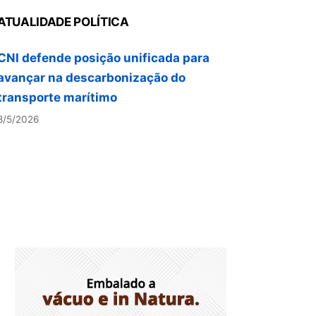
8/5/2026
ATUALIDADE POLÍTICA
CNI defende posição unificada para
avançar na descarbonização do
transporte marítimo
8/5/2026