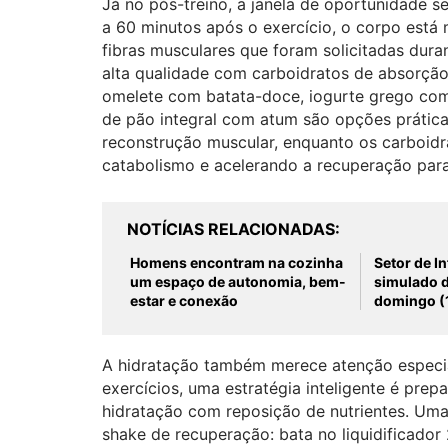
Já no pós-treino, a janela de oportunidade s
a 60 minutos após o exercício, o corpo está 
fibras musculares que foram solicitadas duran
alta qualidade com carboidratos de absorção 
omelete com batata-doce, iogurte grego com
de pão integral com atum são opções práticas 
reconstrução muscular, enquanto os carboidr
catabolismo e acelerando a recuperação para
NOTÍCIAS RELACIONADAS
Homens encontram na cozinha
Setor de In
um espaço de autonomia, bem-
simulado 
estar e conexão
domingo (
A hidratação também merece atenção especia
exercícios, uma estratégia inteligente é pre
hidratação com reposição de nutrientes. Uma
shake de recuperação: bata no liquidificador