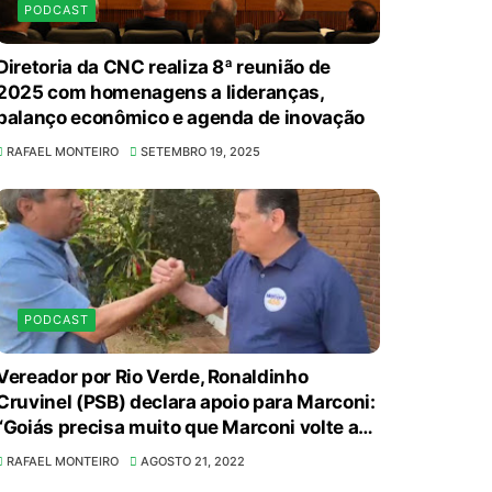
PODCAST
Agosto Lilás reforça orientação sobre
direitos e canais de proteção às
Diretoria da CNC realiza 8ª reunião de
mulheres
2025 com homenagens a lideranças,
balanço econômico e agenda de inovação
8/5/2026
RAFAEL MONTEIRO
SETEMBRO 19, 2025
Anvisa propõe atualizar as normas da
propaganda de alimentos e de
medicamentos
8/5/2026
PL quer assegurar direito ao voto de
PODCAST
agentes de segurança escalados no dia
da eleição
Vereador por Rio Verde, Ronaldinho
8/5/2026
Cruvinel (PSB) declara apoio para Marconi:
“Goiás precisa muito que Marconi volte ao
Sala de Concerto, da Rádio MEC, celebra
cenário político”
Radamés Gnattali nesta sexta (7)
RAFAEL MONTEIRO
AGOSTO 21, 2022