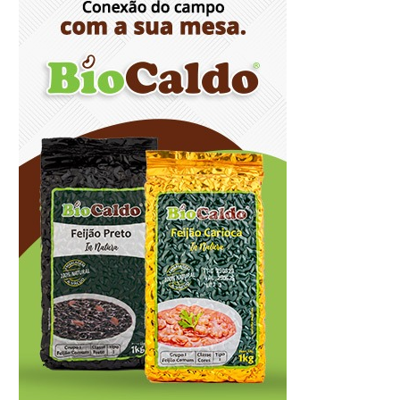
Endereços em Planaltina terão o
fornecimento de energia interrompido
nesta quinta-feira (6)
8/5/2026
Lactário do Hospital de Base garante
alimentação segura e personalizada aos
pacientes
8/5/2026
Agosto Lilás reforça orientação sobre
direitos e canais de proteção às
mulheres
8/5/2026
Anvisa propõe atualizar as normas da
propaganda de alimentos e de
medicamentos