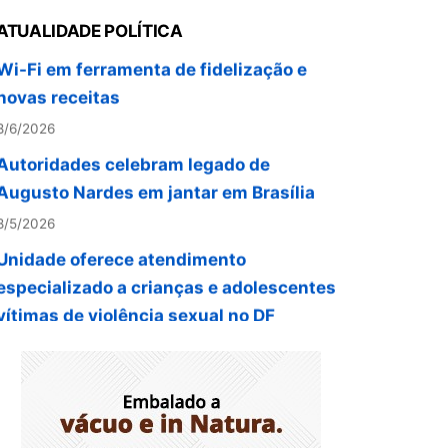
Provedores de internet transformam o
ATUALIDADE POLÍTICA
Wi-Fi em ferramenta de fidelização e
novas receitas
8/6/2026
Autoridades celebram legado de
Augusto Nardes em jantar em Brasília
8/5/2026
Unidade oferece atendimento
especializado a crianças e adolescentes
vítimas de violência sexual no DF
8/5/2026
Planaltina terá reforço de ônibus para a
6ª Feira Nacional da Uva e do Vinho
8/5/2026