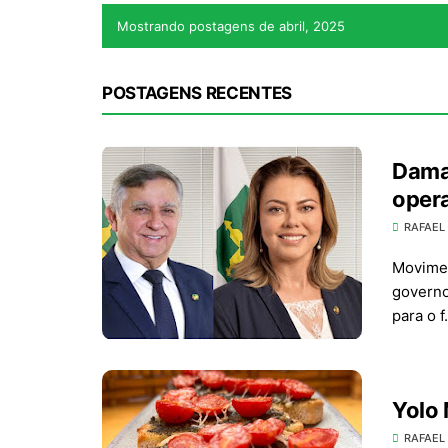
Mostrando postagens de abril, 2025
POSTAGENS RECENTES
Damar
oper
RAFAEL
Movimen
governo
para o 
Yolo 
RAFAEL