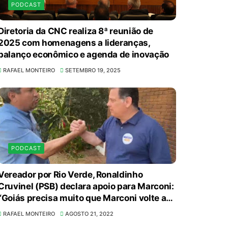
PODCAST
Diretoria da CNC realiza 8ª reunião de
2025 com homenagens a lideranças,
balanço econômico e agenda de inovação
RAFAEL MONTEIRO
SETEMBRO 19, 2025
PODCAST
Vereador por Rio Verde, Ronaldinho
Cruvinel (PSB) declara apoio para Marconi:
“Goiás precisa muito que Marconi volte ao
cenário político”
RAFAEL MONTEIRO
AGOSTO 21, 2022