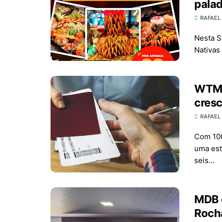
palad
RAFAEL
Nesta Se
Nativas
WTM 
cres
RAFAEL
Com 100
uma est
seis…
MDB o
Rocha