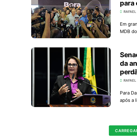
para 
RAFAEL
Em gran
MDB do 
Senad
da an
perdã
RAFAEL
Para Da
após a 
CARREGA